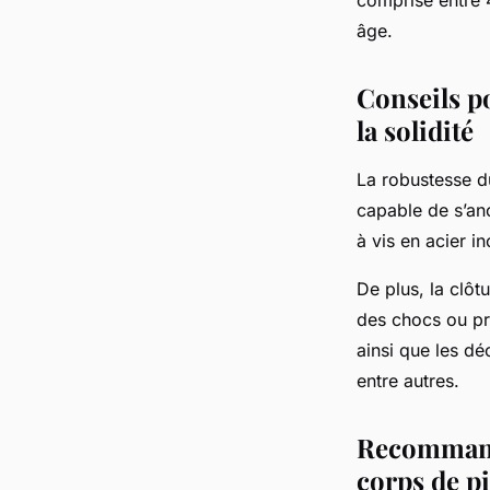
âge.
Conseils po
la solidité
La robustesse du
capable de s’anc
à vis en acier i
De plus, la clôt
des chocs ou pro
ainsi que les dé
entre autres.
Recommanda
corps de p