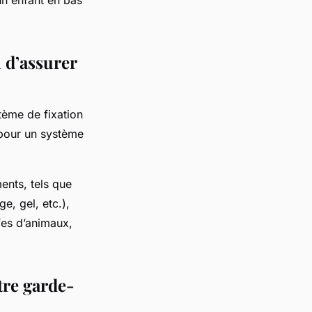
n d’assurer
tème de fixation
 pour un système
ents, tels que
e, gel, etc.),
ffes d’animaux,
tre garde-