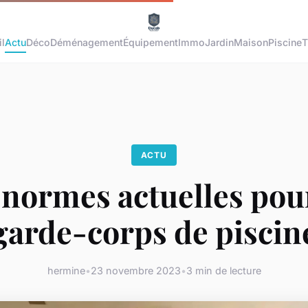
l
Actu
Déco
Déménagement
Équipement
Immo
Jardin
Maison
Piscine
T
ACTU
 normes actuelles pou
garde-corps de piscin
hermine
•
23 novembre 2023
•
3 min de lecture