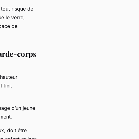
 tout risque de
e le verre,
space de
garde-corps
 hauteur
 fini,
ssage d’un jeune
ement.
x, doit être
n enfant en bas