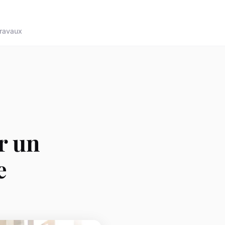
ravaux
r un
e