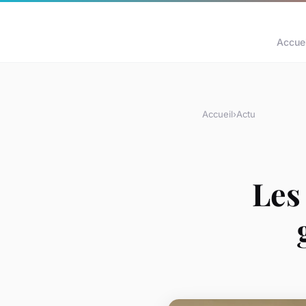
Accuei
Accueil
›
Actu
Les