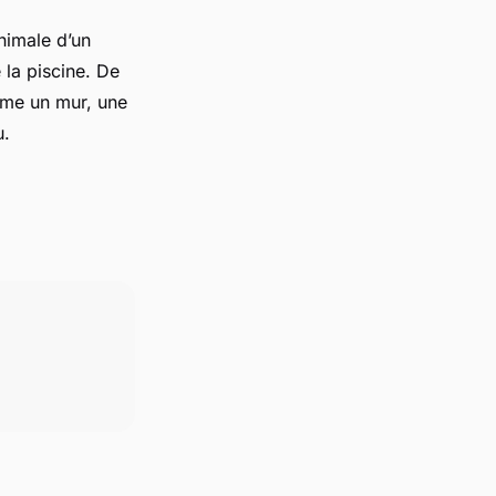
inimale d’un
 la piscine. De
omme un mur, une
u.