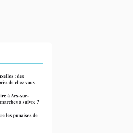
xelles : des
 près de chez vous
ire à Ars-sur-
émarches à suivre ?
tre les punaises de