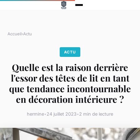
Accueil
›
Actu
ACTU
Quelle est la raison derrière
l'essor des têtes de lit en tant
que tendance incontournable
en décoration intérieure ?
hermine
•
24 juillet 2023
•
2 min de lecture