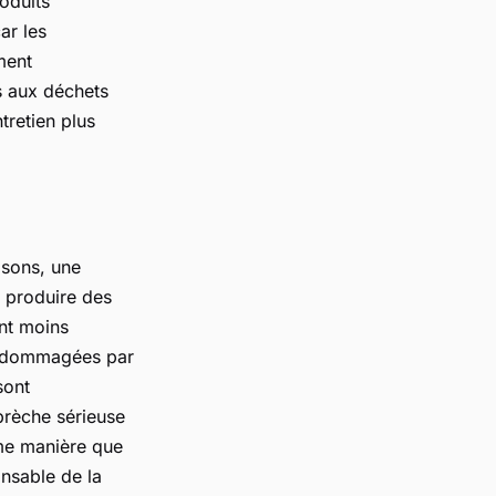
roduits
ar les
ment
es aux déchets
tretien plus
isons, une
à produire des
ent moins
 endommagées par
sont
brèche sérieuse
ême manière que
onsable de la