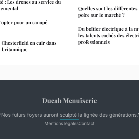
ité : Les drones au service du
nemental
Quelles sont les différentes
poire sur le marché ?
d'opter pour un canapé
Du boîtier électrique à la 
les talents cachés des électr
professionnels
 Chesterfield en cuir dans
n britannique
Ducab Menuiserie
“Nos futurs foyers auront sculpté la lignée des générations.
Mentions légales
Contact