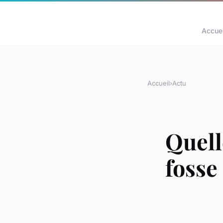
Accuei
Accueil
›
Actu
Quell
fosse