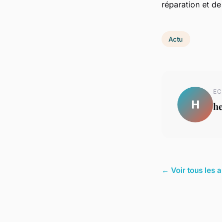
réparation et de
Actu
EC
H
h
← Voir tous les a