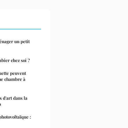
énager un petit
bier chez soi ?
uette peuvent
une chambre à
s d'art dans la
o
hotovoltaïque :