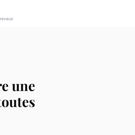
ravaux
re une
toutes