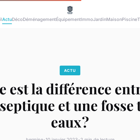
l
Actu
Déco
Déménagement
Équipement
Immo
Jardin
Maison
Piscine
T
ACTU
e est la différence ent
 septique et une fosse 
eaux ?
hermine
•
10 janvier 2023
•
2 min de lecture