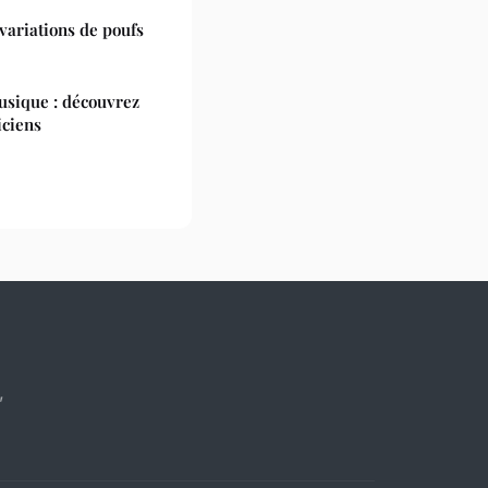
 variations de poufs
musique : découvrez
iciens
”