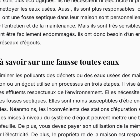
 sont plus écologiques. Ils ne nécessitent ni électricité ni p
ettoyer les eaux usées. Aussi, ils sont plus responsables, c
ui ont une fosse septique dans leur maison sont personnelle
l’entretien et de la maintenance. Mais ils sont très sensibl
ent être facilement endommagés. Ils ont donc besoin d’un en
 réseaux d’égouts.
 à savoir sur une fausse toutes eaux
éliminer les polluants des déchets ou des eaux usées des ma
ion ou un égout utilise un processus en trois étapes. Il vise 
s effluents respectueux de l’environnement. Elles nécessit
 les fosses septiques. Elles sont moins susceptibles d’être
des. Néanmoins, les inconvénients des stations d’épuration 
Les mises à niveau du système d’égout peuvent mettre une 
efeuille. De plus, vous devez payer son utilisation de la m
l’électricité. De plus, le propriétaire de la maison est resp