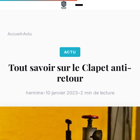
Accueil
›
Actu
ACTU
Tout savoir sur le Clapet anti-
retour
hermine
•
10 janvier 2023
•
2 min de lecture