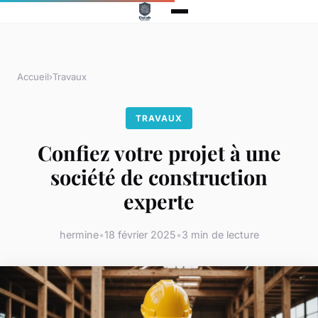
Accueil
›
Travaux
TRAVAUX
Confiez votre projet à une
société de construction
experte
hermine
•
18 février 2025
•
3 min de lecture