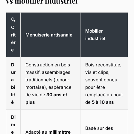
vs mobilier industriel
🔍
C
Mobilier
rit
Menuiserie artisanale
industriel
èr
e
D
Construction en bois
Bois reconstitué,
ur
massif, assemblages
vis et clips,
a
traditionnels (tenon-
souvent conçu
bi
mortaise), espérance
pour être
lit
de vie de
30 ans et
remplacé au bout
é
plus
de
5 à 10 ans
Di
m
Basé sur des
e
Adapté
au millimètre