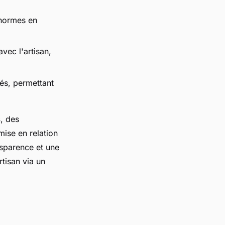
 normes en
avec l'artisan,
isés, permettant
s
, des
mise en relation
nsparence et une
tisan via un