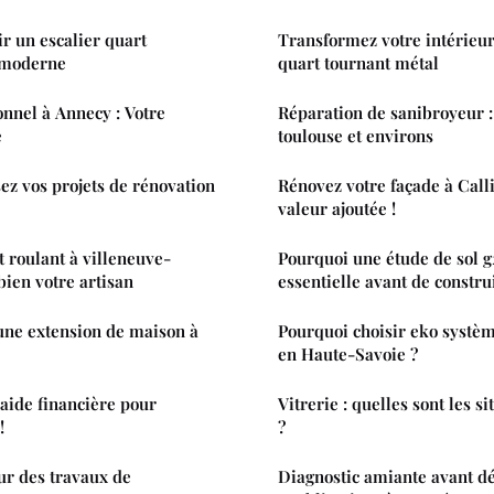
ir un escalier quart
Transformez votre intérieur
 moderne
quart tournant métal
onnel à Annecy : Votre
Réparation de sanibroyeur : 
e
toulouse et environs
sez vos projets de rénovation
Rénovez votre façade à Call
valeur ajoutée !
t roulant à villeneuve-
Pourquoi une étude de sol g2
 bien votre artisan
essentielle avant de constru
une extension de maison à
Pourquoi choisir eko systèm
en Haute-Savoie ?
'aide financière pour
Vitrerie : quelles sont les s
!
?
ur des travaux de
Diagnostic amiante avant dé