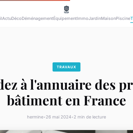
l
Actu
Déco
Déménagement
Équipement
Immo
Jardin
Maison
Piscine
T
TRAVAUX
ez à l'annuaire des p
bâtiment en France
hermine
•
26 mai 2024
•
2 min de lecture