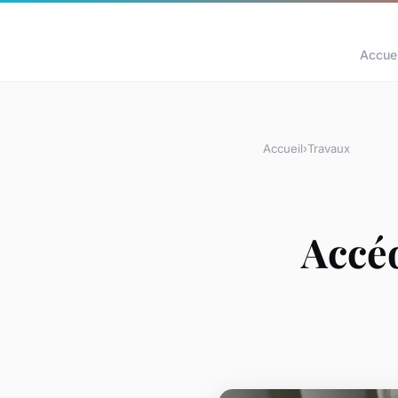
Accuei
Accueil
›
Travaux
Accéd