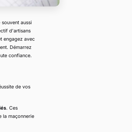
e souvent aussi
tif d'artisans
 et engagez avec
ment. Démarrez
oute confiance.
éussite de vos
iés
. Ces
de la maçonnerie