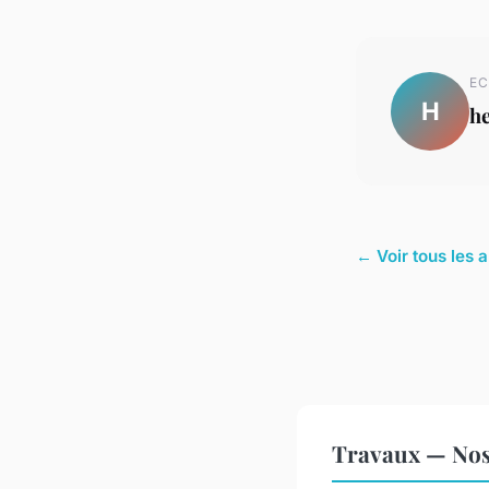
EC
H
h
← Voir tous les 
Travaux — Nos 