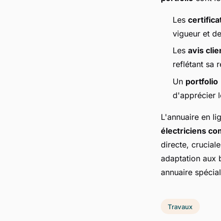
Les
certifica
vigueur et d
Les
avis clie
reflétant sa 
Un
portfolio
d'apprécier l
L'annuaire en li
électriciens c
directe, crucial
adaptation aux b
annuaire spécial
Travaux