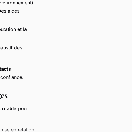
'Environnement),
Des aides
utation et la
austif des
tacts
 confiance.
ges
ournable
pour
ise en relation