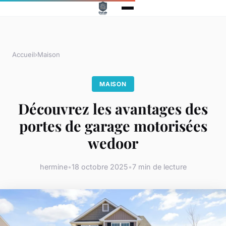
Accueil
›
Maison
MAISON
Découvrez les avantages des
portes de garage motorisées
wedoor
hermine
•
18 octobre 2025
•
7 min de lecture