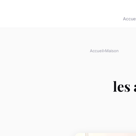
Accuei
Accueil
›
Maison
les