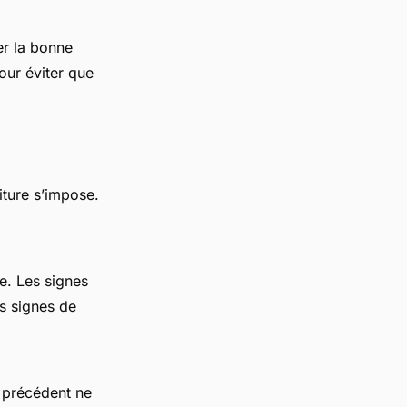
ter la bonne
our éviter que
oiture s’impose.
re. Les signes
es signes de
e précédent ne