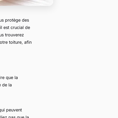
ous protège des
l est crucial de
ous trouverez
tre toiture, afin
dre que la
é de la
qui peuvent
liez pas que la