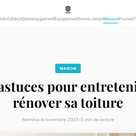
l
Actu
Déco
Déménagement
Équipement
Immo
Jardin
Maison
Piscine
T
MAISON
 astuces pour entreteni
rénover sa toiture
hermine
•
6 novembre 2023
•
5 min de lecture