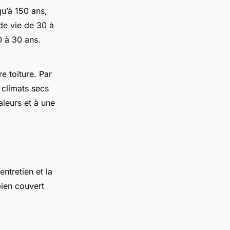
qu’à 150 ans,
 de vie de 30 à
0 à 30 ans.
e toiture. Par
 climats secs
aleurs et à une
ntretien et la
 bien couvert