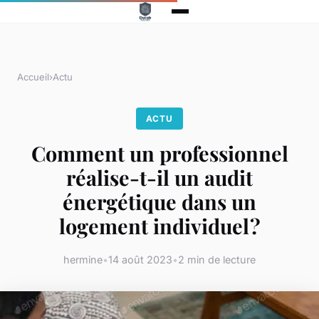
Accueil
›
Actu
ACTU
Comment un professionnel
réalise-t-il un audit
énergétique dans un
logement individuel ?
hermine
•
14 août 2023
•
2 min de lecture