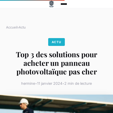
Accueil
›
Actu
ACTU
Top 3 des solutions pour
acheter un panneau
photovoltaïque pas cher
hermine
•
11 janvier 2024
•
2 min de lecture