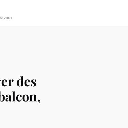
ravaux
ver des
balcon,