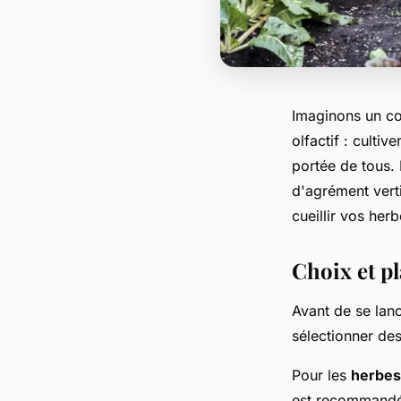
Imaginons un co
olfactif : culti
portée de tous. 
d'agrément verti
cueillir vos her
Choix et p
Avant de se lanc
sélectionner des
Pour les
herbes
est recommandé