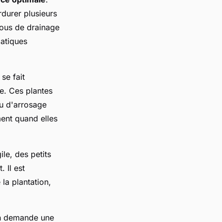
rdurer plusieurs
rous de drainage
matiques
se fait
e. Ces plantes
eu d'arrosage
ment quand elles
ile, des petits
 Il est
la plantation,
.
on demande une