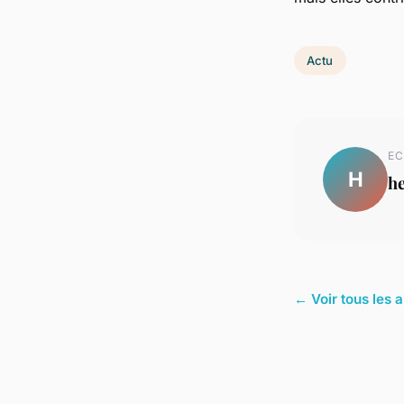
Actu
EC
H
h
← Voir tous les a