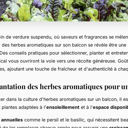
in de verdure suspendu, où saveurs et fragrances se mêlent
ver des herbes aromatiques sur son balcon se révèle être un
Des conseils pratiques pour sélectionner, planter et entreten
cal vous ouvriront la voie vers une récolte généreuse. Goût
bes, ajoutant une touche de fraîcheur et d'authenticité à chaq
lantation des herbes aromatiques pour u
er dans la culture d'herbes aromatiques sur un balcon, il es
 plantes adaptées à l'
ensoleillement
et à l'
espace disponi
 annuelles
comme le persil et le basilic, qui nécessitent be
 de les remplacer chaque année pour assurer une
croissa