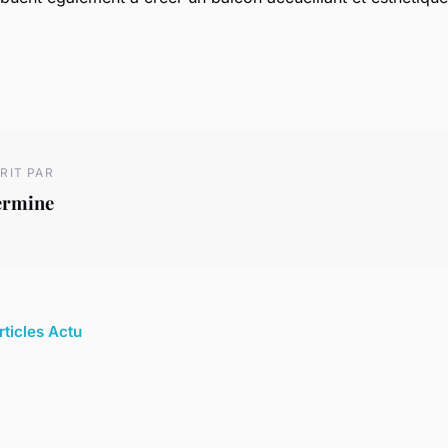
RIT PAR
ermine
rticles Actu