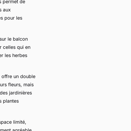
s permet de
s aux
es pour les
sur le balcon
r celles qui en
er les herbes
n offre un double
urs fleurs, mais
des jardinières
s plantes
pace limité,
ement agréable.