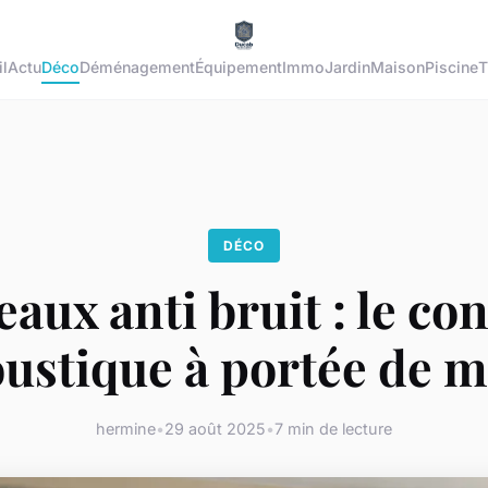
l
Actu
Déco
Déménagement
Équipement
Immo
Jardin
Maison
Piscine
T
DÉCO
aux anti bruit : le co
ustique à portée de 
hermine
•
29 août 2025
•
7 min de lecture