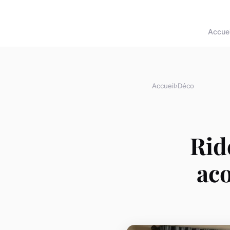
Accuei
Accueil
›
Déco
Ride
aco