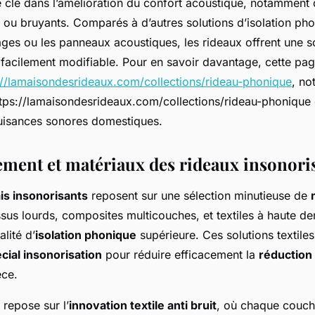
le clé dans l’amélioration du confort acoustique, notamment 
 ou bruyants. Comparés à d’autres solutions d’isolation p
ages ou les panneaux acoustiques, les rideaux offrent une so
t facilement modifiable. Pour en savoir davantage, cette pa
://lamaisondesrideaux.com/collections/rideau-phonique
, no
tps://lamaisondesrideaux.com/collections/rideau-phonique 
uisances sonores domestiques.
ment et matériaux des rideaux insonori
is insonorisants
reposent sur une sélection minutieuse de
ssus lourds, composites multicouches, et textiles à haute de
lité d’
isolation phonique
supérieure. Ces solutions textiles
écial insonorisation
pour réduire efficacement la
réduction 
èce.
repose sur l’
innovation textile anti bruit
, où chaque couc