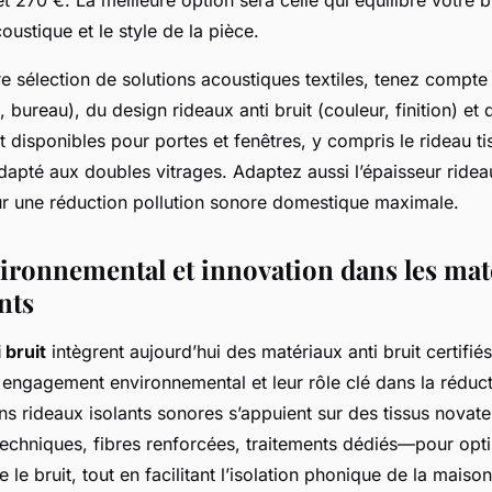
 et 270 €. La meilleure option sera celle qui équilibre votre 
oustique et le style de la pièce.
re sélection de solutions acoustiques textiles, tenez compte d
 bureau), du design rideaux anti bruit (couleur, finition) et
it disponibles pour portes et fenêtres, y compris le rideau ti
dapté aux doubles vitrages. Adaptez aussi l’épaisseur rideau
r une réduction pollution sonore domestique maximale.
ironnemental et innovation dans les mat
nts
 bruit
intègrent aujourd’hui des matériaux anti bruit certifiés
 engagement environnemental et leur rôle clé dans la réduct
ins rideaux isolants sonores s’appuient sur des tissus nova
techniques, fibres renforcées, traitements dédiés—pour opti
 le bruit, tout en facilitant l’isolation phonique de la maison