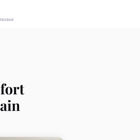
ravaux
nfort
main