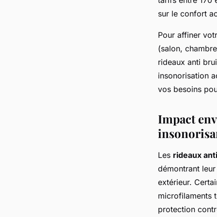
tarifs entre 170
sur le confort ac
Pour affiner vot
(salon, chambre,
rideaux anti bru
insonorisation a
vos besoins pou
Impact env
insonorisa
Les
rideaux anti
démontrant leur
extérieur. Certa
microfilaments 
protection contre