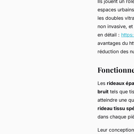
Ils jouent un rô
espaces urbains
les doubles vitr
non invasive, e
en détail :
https
avantages du ht
réduction des n
Fonctionne
Les
rideaux épa
bruit
tels que ti
atteindre une qua
rideau tissu sp
dans chaque pi
Leur conception 