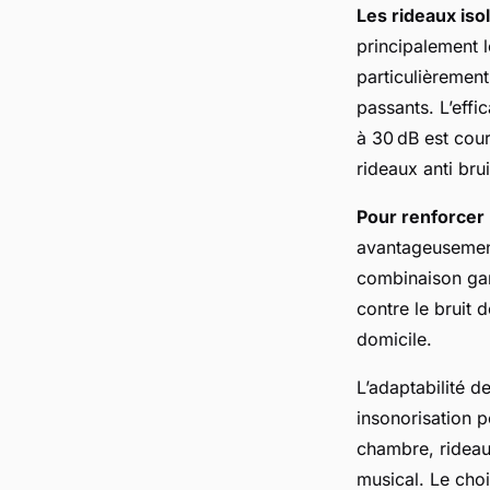
Les rideaux iso
principalement l
particulièrement
passants. L’effi
à 30 dB est cou
rideaux anti bru
Pour renforcer 
avantageusement
combinaison gara
contre le bruit 
domicile.
L’adaptabilité d
insonorisation p
chambre, rideaux
musical. Le choi