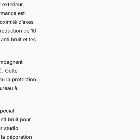
 extérieur,
ormance est
roximité d’axes
 réduction de 10
ti bruit et les
compagnent
). Cette
où la protection
bureau à
spécial
nti bruit pour
r studio
 la décoration