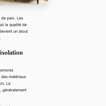
e de paix. Les
si la qualité de
devient un atout
.
’isolation
 sonores
r des matériaux
on. La
t, généralement