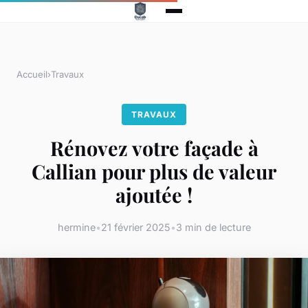
Accueil
›
Travaux
TRAVAUX
Rénovez votre façade à
Callian pour plus de valeur
ajoutée !
hermine
•
21 février 2025
•
3 min de lecture