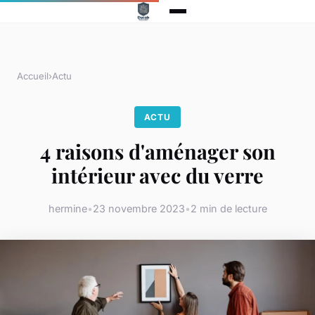
Accueil
›
Actu
ACTU
4 raisons d'aménager son
intérieur avec du verre
hermine
•
23 novembre 2023
•
2 min de lecture