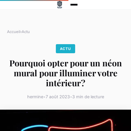
Accueil
›
Actu
ACTU
Pourquoi opter pour un néon
mural pour illuminer votre
intérieur ?
hermine
•
7 août 2023
•
3 min de lecture