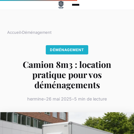
Accueil
›
Déménagement
DÉMÉNAGEMENT
Camion 8m3 : location
pratique pour vos
déménagements
hermine
•
26 mai 2025
•
5 min de lecture