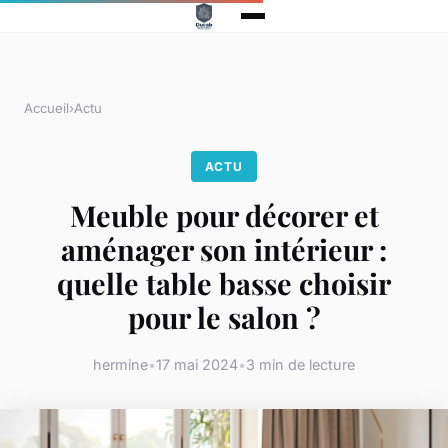
Accueil
›
Actu
ACTU
Meuble pour décorer et
aménager son intérieur :
quelle table basse choisir
pour le salon ?
hermine
•
17 mai 2024
•
3 min de lecture