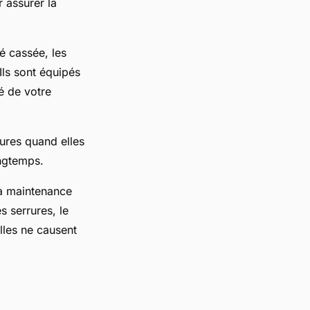
r assurer la
 cassée, les
Ils sont équipés
é de votre
rures quand elles
ongtemps.
la maintenance
s serrures, le
lles ne causent