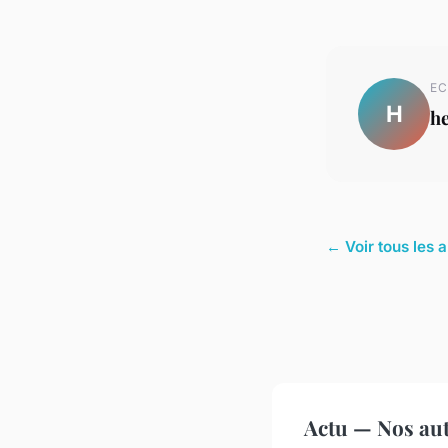
EC
H
h
← Voir tous les a
Actu — Nos aut