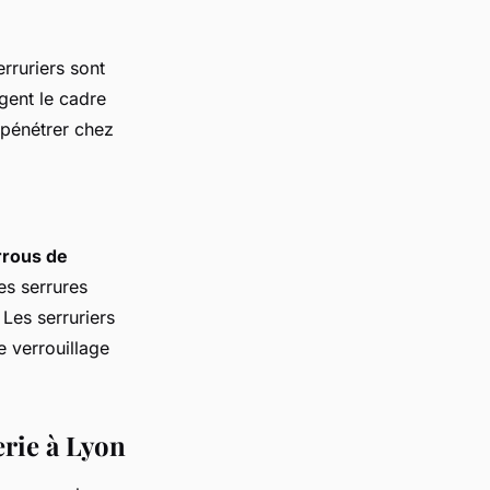
erruriers sont
ngent le cadre
e pénétrer chez
rrous de
es serrures
 Les serruriers
e verrouillage
erie à Lyon