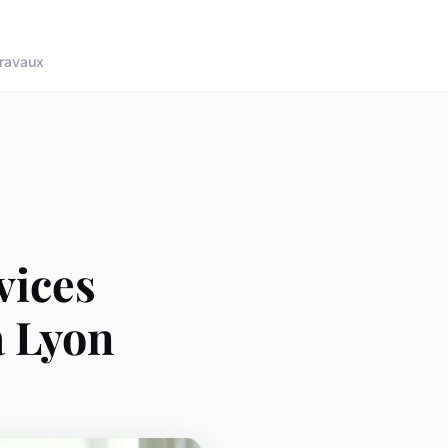
ravaux
vices
à Lyon