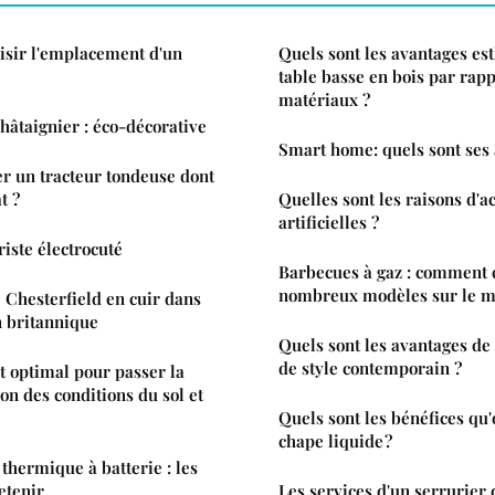
sir l'emplacement d'un
Quels sont les avantages es
table basse en bois par rapp
matériaux ?
hâtaignier : éco-décorative
Smart home: quels sont ses 
 un tracteur tondeuse dont
t ?
Quelles sont les raisons d'a
artificielles ?
riste électrocuté
Barbecues à gaz : comment c
nombreux modèles sur le m
 Chesterfield en cuir dans
n britannique
Quels sont les avantages de 
de style contemporain ?
 optimal pour passer la
ion des conditions du sol et
Quels sont les bénéfices qu'
chape liquide ?
thermique à batterie : les
retenir
Les services d'un serrurier 