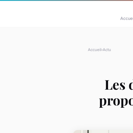
Accuei
Accueil
›
Actu
Les 
propo