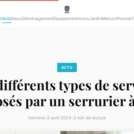
l
Actu
Déco
Déménagement
Équipement
Immo
Jardin
Maison
Piscine
T
ACTU
différents types de ser
sés par un serrurier 
hermine
•
2 avril 2024
•
3 min de lecture