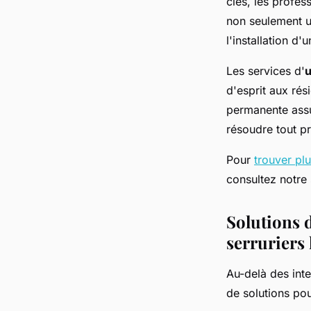
clés, les profes
non seulement u
l'installation d
Les services d'
u
d'esprit aux rés
permanente assur
résoudre tout pr
Pour
trouver pl
consultez notre
Solutions d
serruriers
Au-delà des int
de solutions pou