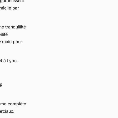
 garantissent
micile par
ne tranquillité
lité
de main pour
el à Lyon,
s
amme complète
erciaux.